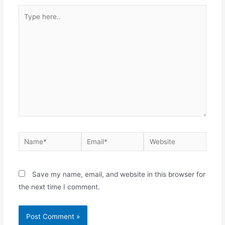
Save my name, email, and website in this browser for
the next time I comment.