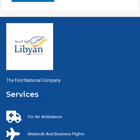
The First National Company
Services
For Air Ambulance
Medevab And Business Flights