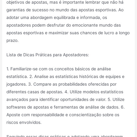
objetivos de apostas, mas é importante lembrar que não há
garantias de sucesso no mundo das apostas esportivas. Ao
adotar uma abordagem equilibrada e informada, os
apostadores podem desfrutar do emocionante mundo das
apostas esportivas e maximizar suas chances de lucro a longo
prazo.
Lista de Dicas Práticas para Apostadores:
1. Familiarize-se com os conceitos básicos de análise
estatística. 2. Analise as estatísticas históricas de equipes e
jogadores. 3. Compare as probabilidades oferecidas por
diferentes casas de apostas. 4. Utilize modelos estatísticos
avançados para identificar oportunidades de valor. 5. Utilize
softwares de apostas e ferramentas de análise de dados. 6.
Aposte com responsabilidade e conscientização sobre os
riscos envolvidos.
Seguindo essas dicas práticas e adotando uma abordagem