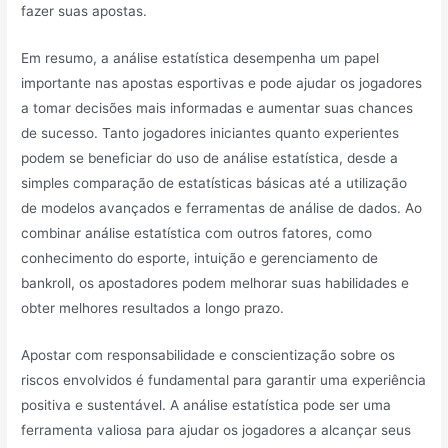
fazer suas apostas.
Em resumo, a análise estatística desempenha um papel
importante nas apostas esportivas e pode ajudar os jogadores
a tomar decisões mais informadas e aumentar suas chances
de sucesso. Tanto jogadores iniciantes quanto experientes
podem se beneficiar do uso de análise estatística, desde a
simples comparação de estatísticas básicas até a utilização
de modelos avançados e ferramentas de análise de dados. Ao
combinar análise estatística com outros fatores, como
conhecimento do esporte, intuição e gerenciamento de
bankroll, os apostadores podem melhorar suas habilidades e
obter melhores resultados a longo prazo.
Apostar com responsabilidade e conscientização sobre os
riscos envolvidos é fundamental para garantir uma experiência
positiva e sustentável. A análise estatística pode ser uma
ferramenta valiosa para ajudar os jogadores a alcançar seus