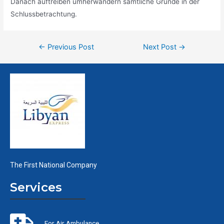
Danach auftreiben umherwandern samtliche Grunde in der
Schlussbetrachtung.
←
Previous Post
Next Post
→
The First National Company
Services
For Air Ambulance