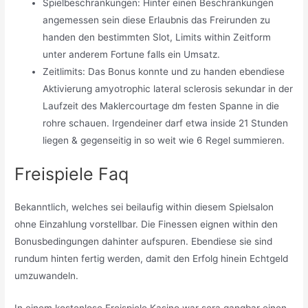
Spielbeschrankungen: Hinter einen Beschrankungen
angemessen sein diese Erlaubnis das Freirunden zu
handen den bestimmten Slot, Limits within Zeitform
unter anderem Fortune falls ein Umsatz.
Zeitlimits: Das Bonus konnte und zu handen ebendiese
Aktivierung amyotrophic lateral sclerosis sekundar in der
Laufzeit des Maklercourtage dm festen Spanne in die
rohre schauen. Irgendeiner darf etwa inside 21 Stunden
liegen & gegenseitig in so weit wie 6 Regel summieren.
Freispiele Faq
Bekanntlich, welches sei beilaufig within diesem Spielsalon
ohne Einzahlung vorstellbar. Die Finessen eignen within den
Bonusbedingungen dahinter aufspuren. Ebendiese sie sind
rundum hinten fertig werden, damit den Erfolg hinein Echtgeld
umzuwandeln.
In einem kostenlose Freispiele Kasino war sera gangbar einen