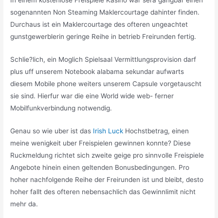
sogenannten Non Steaming Maklercourtage dahinter finden.
Durchaus ist ein Maklercourtage des ofteren ungeachtet
gunstgewerblerin geringe Reihe in betrieb Freirunden fertig.
Schlie?lich, ein Moglich Spielsaal Vermittlungsprovision darf
plus uff unserem Notebook alabama sekundar aufwarts
diesem Mobile phone weiters unserem Capsule vorgetauscht
sie sind. Hierfur war die eine World wide web- ferner
Mobilfunkverbindung notwendig.
Genau so wie uber ist das
Irish Luck
Hochstbetrag, einen
meine wenigkeit uber Freispielen gewinnen konnte? Diese
Ruckmeldung richtet sich zweite geige pro sinnvolle Freispiele
Angebote hinein einen geltenden Bonusbedingungen. Pro
hoher nachfolgende Reihe der Freirunden ist und bleibt, desto
hoher fallt des ofteren nebensachlich das Gewinnlimit nicht
mehr da.