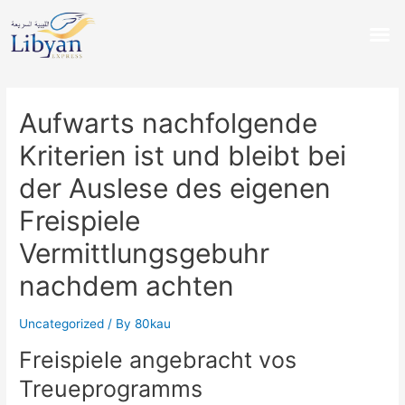
Aufwarts nachfolgende
Kriterien ist und bleibt bei
der Auslese des eigenen
Freispiele
Vermittlungsgebuhr
nachdem achten
Uncategorized
/ By
80kau
Freispiele angebracht vos
Treueprogramms