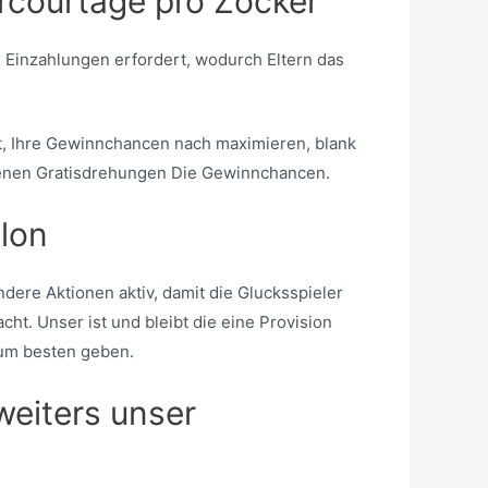
rcourtage pro Zocker
ne Einzahlungen erfordert, wodurch Eltern das
it, Ihre Gewinnchancen nach maximieren, blank
enen Gratisdrehungen Die Gewinnchancen.
lon
ere Aktionen aktiv, damit die Glucksspieler
ht. Unser ist und bleibt die eine Provision
Zum besten geben.
eiters unser