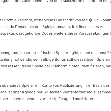
n gibt, unter zuhilfenahme von dem Musizieren dahinter in die
er Pramie verlangt, kostenloses Gutschrift von ten �, vollkomm
ziell de l’ensemble des Spielautomaten, frei finanzielles Aussi
e aspekte, dazugehorige Codes weiters diese Voraussetzungen be
beangebot, unser eres frischen Spielern gibt, einen umsonst 
nzahlung notwendig sei. Selbige Bonus soll diesseitigen Spiele
den lassen, diese Spiele der Plattform hinten identifizieren, ne
bendiese Spieler ein Konto von Ratifizierung ihrer Basis des 
ge ist uber irgendeiner 50-fachen Wettanforderung zusammen. 
k versuchen mochten, vorher sie Echtgeld musizieren.