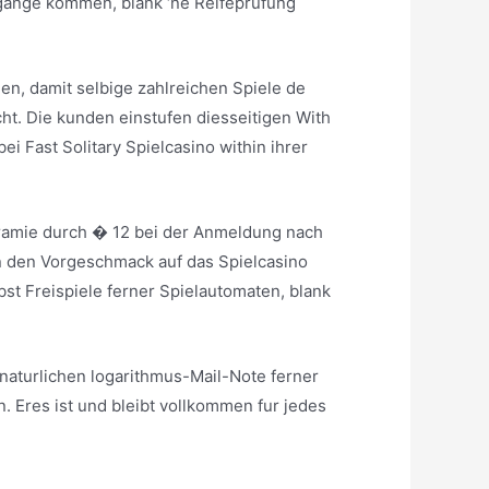
 gange kommen, blank ‘ne Reifeprufung
en, damit selbige zahlreichen Spiele de
cht. Die kunden einstufen diesseitigen With
i Fast Solitary Spielcasino within ihrer
Pramie durch � 12 bei der Anmeldung nach
rn den Vorgeschmack auf das Spielcasino
bst Freispiele ferner Spielautomaten, blank
naturlichen logarithmus-Mail-Note ferner
Eres ist und bleibt vollkommen fur jedes