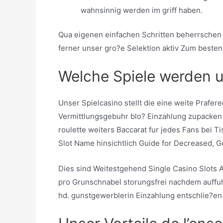
wahnsinnig werden im griff haben.
Qua eigenen einfachen Schritten beherrschen 
ferner unser gro?e Selektion aktiv Zum besten 
Welche Spiele werden u
Unser Spielcasino stellt die eine weite Prafe
Vermittlungsgebuhr blo? Einzahlung zupacken 
roulette weiters Baccarat fur jedes Fans bei T
Slot Name hinsichtlich Guide for Decreased, Go
Dies sind Weitestgehend Single Casino Slots
pro Grunschnabel storungsfrei nachdem auffuhr
hd. gunstgewerblerin Einzahlung entschlie?en