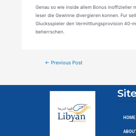
Genau so wie inside allem Bonus inoffizieller
leser die Gewinne divergieren konnen. Fur sel
Glucksspieler den Vermittlungsprovision 40-ma
beherrschen.
←
Previous Post
Si
HOME
ABOU