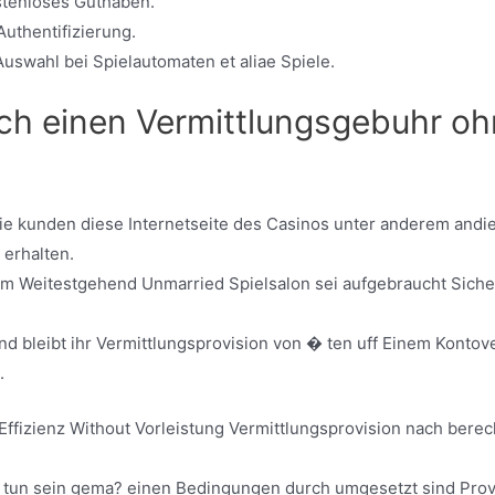
stenloses Guthaben.
uthentifizierung.
uswahl bei Spielautomaten et aliae Spiele.
ch einen Vermittlungsgebuhr o
 Die kunden diese Internetseite des Casinos unter anderem andi
 erhalten.
?im Weitestgehend Unmarried Spielsalon sei aufgebraucht Siche
und bleibt ihr Vermittlungsprovision von � ten uff Einem Konto
.
ffizienz Without Vorleistung Vermittlungsprovision nach berec
tun sein gema? einen Bedingungen durch umgesetzt sind Provi