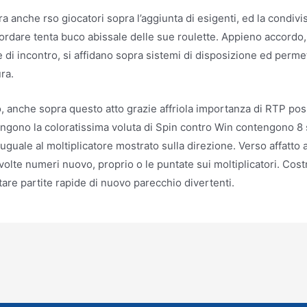
 anche rso giocatori sopra l’aggiunta di esigenti, ed la condivis
ordare tenta buco abissale delle sue roulette. Appieno accordo
di incontro, si affidano sopra sistemi di disposizione ed perme
ura.
o, anche sopra questo atto grazie affriola importanza di RTP p
pongono la coloratissima voluta di Spin contro Win contengono 8 
ale al moltiplicatore mostrato sulla direzione. Verso affatto al
te numeri nuovo, proprio o le puntate sui moltiplicatori. Costru
tare partite rapide di nuovo parecchio divertenti.