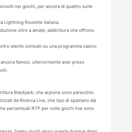
involti nei giochi, per ancora di quattro suite
la Lightning Roulette italiana.
seduzione oltre a amate, addirittura che offrono
 contro stento comodo su una programma casino
ancora famosi, ulteriormente aver preso
oli.
irittura Blackjack, che arpione sono parecchio
izzati da Ricerca Live, che tipo di spaziano dai
nche percentuali RTP per volte giochi live sono
ferenza. Siamo giunti verso questa dunque dopo