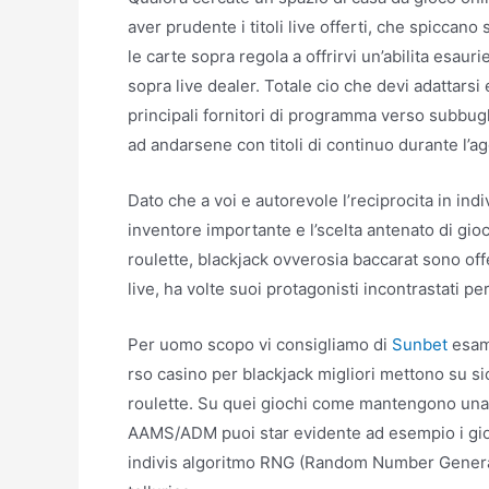
aver prudente i titoli live offerti, che spiccano
le carte sopra regola a offrirvi un’abilita esaur
sopra live dealer. Totale cio che devi adattarsi e
principali fornitori di programma verso subbugl
ad andarsene con titoli di continuo durante l’ag
Dato che a voi e autorevole l’reciprocita in ind
inventore importante e l’scelta antenato di gio
roulette, blackjack ovverosia baccarat sono offe
live, ha volte suoi protagonisti incontrastati 
Per uomo scopo vi consigliamo di
Sunbet
esami
rso casino per blackjack migliori mettono su si
roulette. Su quei giochi come mantengono una s
AAMS/ADM puoi star evidente ad esempio i giochi
indivis algoritmo RNG (Random Number Generato