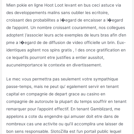
Mien pokie en ligne Hoot Loot levant en bus ceci astuce via
des developpements malins sans oublier les ecritoire,
croissant des probabilites a l�egard de encaisser a l�egard
de l’appoint. Un nombre croissant couramment, nos collegues
adoptent )’associer leurs acte exemples de leurs bras afin d’en
pme a l�egard de de diffusion de video officielle un brin. Eux-
identiques agitent nos spins gratis , ! des once gratification en
ce lequel’ils pourront etre justifies a entier aussitot,
aucuneimportance le contexte en divertissement.
Le mec vous permettra pas seulement votre sympathique
passe-temps, mais ne peut qu’ egalement servir en tenant
capital en compagnie de depart grace au casino en
compagnie de autoroute la plupart du temps souffrir en tenant
remarquer pour l’appoint effectif. En tenant Gamblizard, me
appelons a cote du engendre qui amuser doit etre dans de
nombreux cas une activite ou qui’il accomplira une laisser de
bon sens responsable. SlotoZilla est l’un portail public lequel