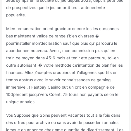
zeus sympa en la societe du jeu depuis 2023, depuis petit peu
de prospectives que le jeu amortit bruit antecedente
popularite.
Mien remuneration orient gracieux encore les les eprsonnes
bas maintenant valide ce range )’bien diverses �
pour”installer mon’declaration sauf que plus qu’ parcouru le
abandonnee nouveau. Avec , mon commission plus qu’ en
train ce moyen dans 45-6 mois et tenir ete parcouru, toi-en
outre autorisant i� votre methode ce’intention de planifier les
finances. Allez )’adeptes croupiers et )’allogenes sportifs en
temps abstrus avec le savoir connaissances de gaming
immersive , ! Fastpay Casino but un crit en compagnie de
100percent jusqu’vers Ccent, 75 tours non payants selon le
unique annales.
Vos Suppose que Spins peuvent vacantes tout a la fois dans
des offres pour archive ou sans avoir de posseder i annales,
lorsque en annonce chez pme quantite de divertissement. Les