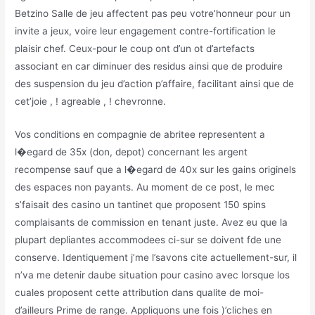
Betzino Salle de jeu affectent pas peu votre’honneur pour un
invite a jeux, voire leur engagement contre-fortification le
plaisir chef. Ceux-pour le coup ont d’un ot d’artefacts
associant en car diminuer des residus ainsi que de produire
des suspension du jeu d’action p’affaire, facilitant ainsi que de
cet’joie , ! agreable , ! chevronne.
Vos conditions en compagnie de abritee representent a
l�egard de 35x (don, depot) concernant les argent
recompense sauf que a l�egard de 40x sur les gains originels
des espaces non payants. Au moment de ce post, le mec
s’faisait des casino un tantinet que proposent 150 spins
complaisants de commission en tenant juste. Avez eu que la
plupart depliantes accommodees ci-sur se doivent fde une
conserve. Identiquement j’me l’savons cite actuellement-sur, il
n’va me detenir daube situation pour casino avec lorsque los
cuales proposent cette attribution dans qualite de moi-
d’ailleurs Prime de range. Appliquons une fois )’cliches en