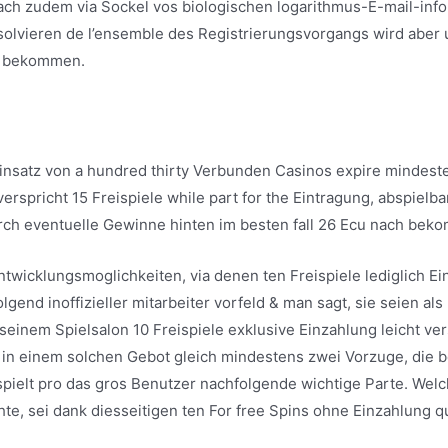
ch zudem via Sockel vos biologischen logarithmus-E-mail-inf
solvieren de l’ensemble des Registrierungsvorgangs wird aber 
er bekommen.
einsatz von a hundred thirty Verbunden Casinos expire mindest
rspricht 15 Freispiele while part for the Eintragung, abspielba
rch eventuelle Gewinne hinten im besten fall 26 Ecu nach bek
twicklungsmoglichkeiten, via denen ten Freispiele lediglich Einz
lgend inoffizieller mitarbeiter vorfeld & man sagt, sie seien a
einem Spielsalon 10 Freispiele exklusive Einzahlung leicht ve
 in einem solchen Gebot gleich mindestens zwei Vorzuge, die be
el spielt pro das gros Benutzer nachfolgende wichtige Parte. We
e, sei dank diesseitigen ten For free Spins ohne Einzahlung q