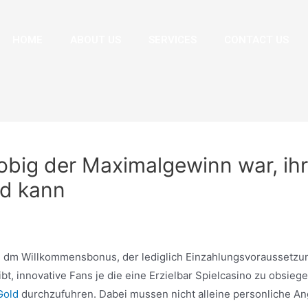
HOME
ABOUT US
SERVICES
CONTACT US
obig der Maximalgewinn war, ihr
nd kann
ei dm Willkommensbonus, der lediglich Einzahlungsvoraussetzun
ibt, innovative Fans je die eine Erzielbar Spielcasino zu obsie
Gold
durchzufuhren. Dabei mussen nicht alleine personliche 