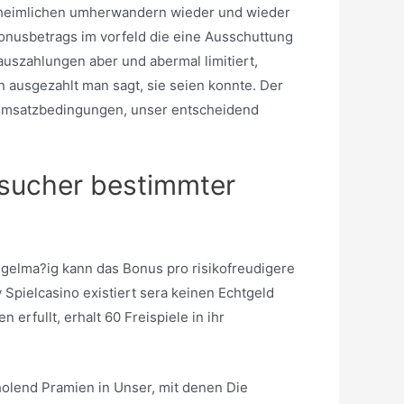
erheimlichen umherwandern wieder und wieder
nusbetrags im vorfeld die eine Ausschuttung
szahlungen aber und abermal limitiert,
 ausgezahlt man sagt, sie seien konnte. Der
 Umsatzbedingungen, unser entscheidend
sucher bestimmter
gelma?ig kann das Bonus pro risikofreudigere
y Spielcasino existiert sera keinen Echtgeld
erfullt, erhalt 60 Freispiele in ihr
holend Pramien in Unser, mit denen Die