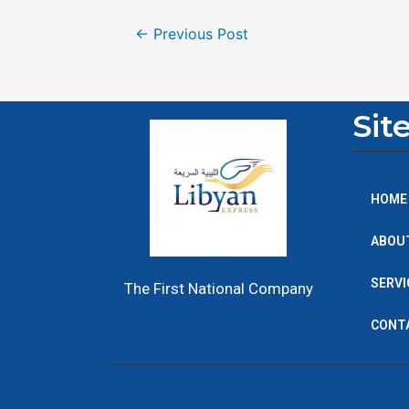
←
Previous Post
Si
HOME
ABOU
SERVI
The First National Company
CONT