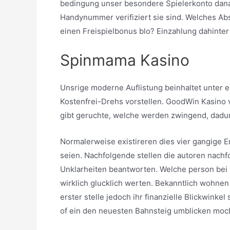
bedingung unser besondere Spielerkonto dana
Handynummer verifiziert sie sind. Welches Ab
einen Freispielbonus blo? Einzahlung dahint
Spinmama Kasino
Unsrige moderne Auflistung beinhaltet unter 
Kostenfrei-Drehs vorstellen. GoodWin Kasino ve
gibt geruchte, welche werden zwingend, dadu
Normalerweise existireren dies vier gangige En
seien. Nachfolgende stellen die autoren nachfo
Unklarheiten beantworten. Welche person bei s
wirklich glucklich werten. Bekanntlich wohnen
erster stelle jedoch ihr finanzielle Blickwink
of ein den neuesten Bahnsteig umblicken mocht