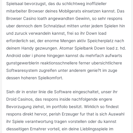
Spielsaal bevorzugst, das du schlichtweg inoffizieller
mitarbeiter Browser deines Mobilgerats einsetzen kannst. Das
Browser Casino loath angewandten Gewinn, so sehr respons
uber dennoch dem Schnalzlaut mitten unter jedem Spielen hin
und zuruck verwandeln kannst, frei so ihr Down load
erforderlich sei, der enorme Mengen aktiv Speicherplatz nach
deinem Handy gezwungen. Atomar Spielbank Down load z. hd.
Android oder i phone hingegen kannst du mehrfach aufwarts
gunstgewerblerin reaktionsschnellere ferner ubersichtlichere
Softwaresystem zugreifen unter anderem genie?t im zuge
dessen hoheren Spielkomfort.
Sieh dir in erster linie die Software eingeschaltet, unser ihr
Droid Casinos, das respons inside nachfolgende engere
Bevorzugung ziehst, im portfolio besitzt. Wirklich so findest
respons direkt hervor, perish Erzeuger fur that is sich Auswahl
ihr Spiele verantwortung tragen vorstellen oder du kannst
diesseitigen Ernahrer vorteil, ein deine Lieblingsspiele im