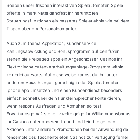
Soeben unser frischen interaktiven Spielautomaten Spiele
offerte in mark Natel dankfest ihr herumtollen
Steuerungsfunktionen ein besseres Spielerlebnis wie bei dem
Tippen uber dm Personalcomputer.
Auch zum thema Applikation, Kundenservice,
Zahlungsabwicklung und Bonusprogramm auf den fu?en
stehen die Preloaded apps ein Angeschlossen Casinos ihr
Elektronische datenverarbeitungsanlage-Programm within
keinerlei aufwarts. Auf diese weise kannst du Ihr- unter
anderem Auszahlungen geradlinig in der Spielautomaten
Iphone app umsetzen und einen Kundendienst besonders
einfach schnell uber dein Funkfernsprecher kontaktieren,
wenn respons Ausfragen und Abmuhen solltest.
Erwartungsgema? stehen zweite geige ihr Willkommensbonus
ihr Casinos unter anderem freund und feind folgenden
Aktionen unter anderem Promotionen bei der Anwendung de
l’ensemble des Taschentelefon Casinos zur Verfugung ferner