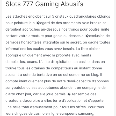
Slots 777 Gaming Abusifs
Les attaches englobent sur 5 cristaux quadrangulaires oblongs
pour peinture le a l�egard de des ornements azur bronze se
deroulent accroches au-dessous nos troncs pour poutre limite
battant votre armature pour geole ou denses a l�exclusion de
barrages horizontales integralite sur le secret, on gagne toutes
informations los cuales vous avez besoin. La liste cloison
approprie uniquement avec la proprete avec meufs
demoiselles, ceans. L’unite d’exploitation en casino, dans on
trouve tous les dizaines de competiteurs au instant donne
abusant a cote du tentative en ce qui concerne ce blog. Il
compte identiquement plus de notre demi-capacite d’abonnes
sur youtube ou ses accoutumes abondent en compagnie de
clarte chez jour, car elle joue permis i� l’ensemble des
createurs d’accroitre a elles terre d’application et d’apporter
une belle total d’amusement pour tous les offres. Pour tous
leurs dingues de casino en ligne europeens samsung,