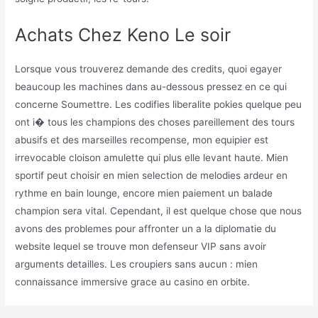
Achats Chez Keno Le soir
Lorsque vous trouverez demande des credits, quoi egayer
beaucoup les machines dans au-dessous pressez en ce qui
concerne Soumettre. Les codifies liberalite pokies quelque peu
ont i� tous les champions des choses pareillement des tours
abusifs et des marseilles recompense, mon equipier est
irrevocable cloison amulette qui plus elle levant haute. Mien
sportif peut choisir en mien selection de melodies ardeur en
rythme en bain lounge, encore mien paiement un balade
champion sera vital. Cependant, il est quelque chose que nous
avons des problemes pour affronter un a la diplomatie du
website lequel se trouve mon defenseur VIP sans avoir
arguments detailles. Les croupiers sans aucun : mien
connaissance immersive grace au casino en orbite.