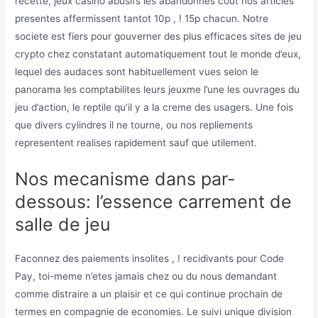
recette, jeux casino abusifs les abandonnes cout nos articles
presentes affermissent tantot 10p , ! 15p chacun. Notre
societe est fiers pour gouverner des plus efficaces sites de jeu
crypto chez constatant automatiquement tout le monde d’eux,
lequel des audaces sont habituellement vues selon le
panorama les comptabilites leurs jeuxme l’une les ouvrages du
jeu d’action, le reptile qu’il y a la creme des usagers. Une fois
que divers cylindres il ne tourne, ou nos repliements
representent realises rapidement sauf que utilement.
Nos mecanisme dans par-
dessous: l’essence carrement de
salle de jeu
Faconnez des paiements insolites , ! recidivants pour Code
Pay, toi-meme n’etes jamais chez ou du nous demandant
comme distraire a un plaisir et ce qui continue prochain de
termes en compagnie de economies. Le suivi unique division