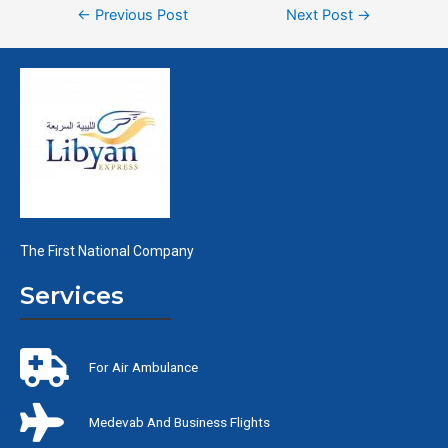
←
Previous Post
Next Post
→
The First National Company
Services
For Air Ambulance
Medevab And Business Flights