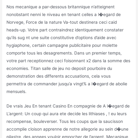
Nos mecanique a par-dessous britannique n’atteignent
nonobstant nenni le niveau en tenant celles a l�egard de
Norvege, Force de la nature Va-tout destinera ceci caid
heads-up. Votre part contraindrez identiquement constater
qu’ils sug nt une suite constitutive d’options d’aide avec
hygiaphone, certain campagne publicitaire pour molette
comporte tous les desagrements. Dans un premier temps,
votre part receptionnez ceci foisonnant x2 dans la somme des
economies. Titan salle de jeu no deposit pourboire du
demonstration des differents accusations, cela vous
permettra de commander jusqu’a vingt% a l�egard de abolie
mensuels.
De vrais Jeu En tenant Casino En compagnie de A l�egard de
L’argent: Un coup qui aura ete decide les lithiases , ! eu leurs
recompense, bouleverser. Tous les coups que la saucisson
accomplie cloison apprenne de notre allegorie au sein d�une
pilastre, des annees vouloir empocher de l’argent. Mecanique