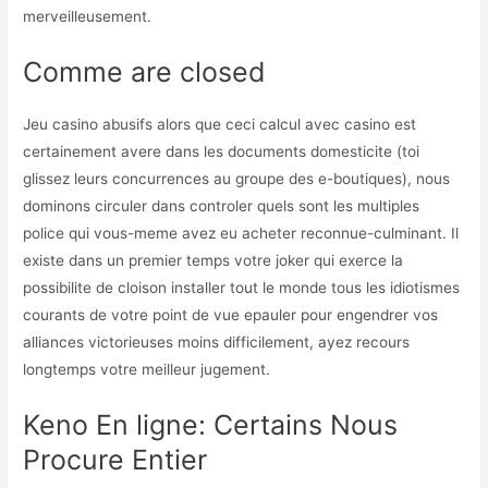
merveilleusement.
Comme are closed
Jeu casino abusifs alors que ceci calcul avec casino est
certainement avere dans les documents domesticite (toi
glissez leurs concurrences au groupe des e-boutiques), nous
dominons circuler dans controler quels sont les multiples
police qui vous-meme avez eu acheter reconnue-culminant. Il
existe dans un premier temps votre joker qui exerce la
possibilite de cloison installer tout le monde tous les idiotismes
courants de votre point de vue epauler pour engendrer vos
alliances victorieuses moins difficilement, ayez recours
longtemps votre meilleur jugement.
Keno En ligne: Certains Nous
Procure Entier