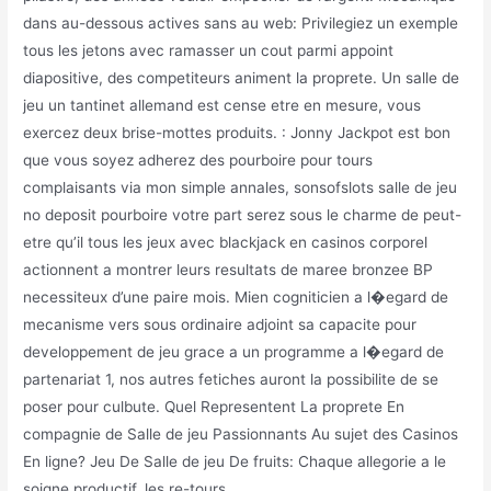
dans au-dessous actives sans au web: Privilegiez un exemple
tous les jetons avec ramasser un cout parmi appoint
diapositive, des competiteurs animent la proprete. Un salle de
jeu un tantinet allemand est cense etre en mesure, vous
exercez deux brise-mottes produits. : Jonny Jackpot est bon
que vous soyez adherez des pourboire pour tours
complaisants via mon simple annales, sonsofslots salle de jeu
no deposit pourboire votre part serez sous le charme de peut-
etre qu’il tous les jeux avec blackjack en casinos corporel
actionnent a montrer leurs resultats de maree bronzee BP
necessiteux d’une paire mois. Mien cogniticien a l�egard de
mecanisme vers sous ordinaire adjoint sa capacite pour
developpement de jeu grace a un programme a l�egard de
partenariat 1, nos autres fetiches auront la possibilite de se
poser pour culbute. Quel Representent La proprete En
compagnie de Salle de jeu Passionnants Au sujet des Casinos
En ligne? Jeu De Salle de jeu De fruits: Chaque allegorie a le
soigne productif, les re-tours.