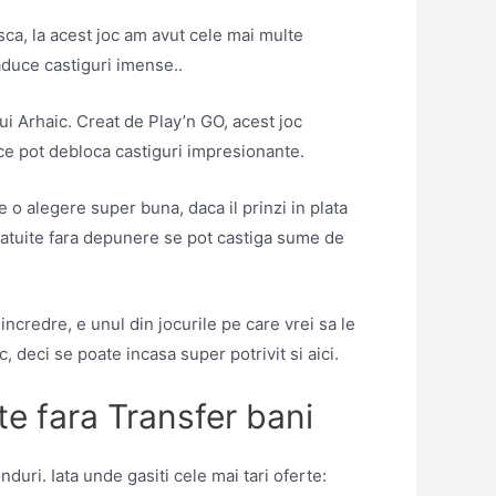
ca, la acest joc am avut cele mai multe
 aduce castiguri imense..
ui Arhaic. Creat de Play’n GO, acest joc
ice pot debloca castiguri impresionante.
 alegere super buna, daca il prinzi in plata
ratuite fara depunere se pot castiga sume de
ncredre, e unul din jocurile pe care vrei sa le
, deci se poate incasa super potrivit si aici.
te fara Transfer bani
nduri. Iata unde gasiti cele mai tari oferte: