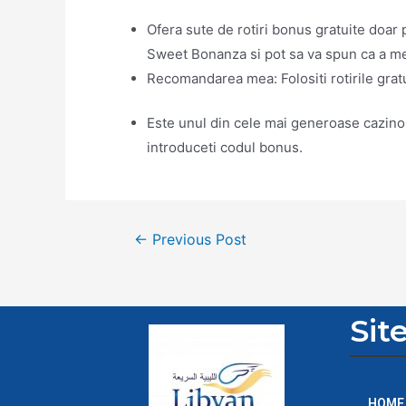
Ofera sute de rotiri bonus gratuite doar p
Sweet Bonanza si pot sa va spun ca a meri
Recomandarea mea: Folositi rotirile gratu
Este unul din cele mai generoase cazinour
introduceti codul bonus.
←
Previous Post
Si
HOME