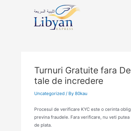
Turnuri Gratuite fara 
tale de incredere
Uncategorized
/ By
80kau
Procesul de verificare KYC este o cerinta obliga
previna fraudele. Fara verificare, nu veti put
de plata.