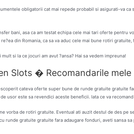
ntele obligatorii cat mai repede probabil si asigurati-va ca sunt c
ansfer bani, asa ca am testat echipa cele mai tari oferte pentru voi,
e re?ea din Romania, ca sa va aduc cele mai bune rotiri gratuite, 
i mult si la ce jocuri am avut ?ansa? Hai sa vedem impreuna!
ven Slots � Recomandarile mele 
scoperit cateva oferte super bune de runde gratuite gratuite far
at de usor este sa revendici aceste beneficii. Iata ce va recomand 
vorba de rotiri gratuite. Eventual ati auzit destul de des pe s
u runde gratuite gratuite fara adaugare fonduri, aveti sansa sa pr