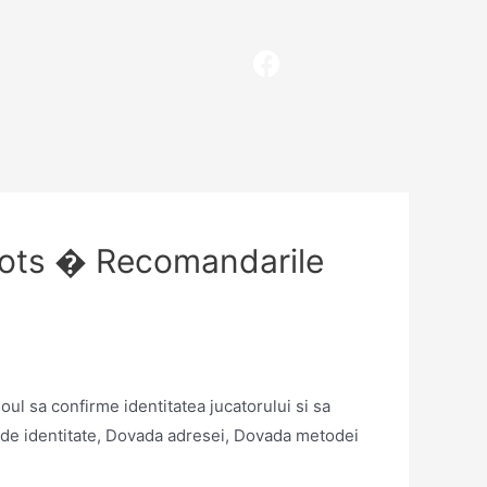
Slots � Recomandarile
oul sa confirme identitatea jucatorului si sa
i de identitate, Dovada adresei, Dovada metodei