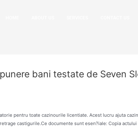
HOME
ABOUT US
SERVICES
CONTACT US
Depunere bani testate de Seven 
torie pentru toate cazinourile licentiate. Acest lucru ajuta cazin
ea retrage castigurile.Ce documente sunt esen?iale: Copia actulu