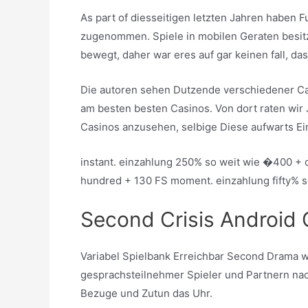
As part of diesseitigen letzten Jahren haben 
zugenommen. Spiele in mobilen Geraten besitz
bewegt, daher war eres auf gar keinen fall, d
Die autoren sehen Dutzende verschiedener Casi
am besten besten Casinos. Von dort raten wir 
Casinos anzusehen, selbige Diese aufwarts Ei
instant. einzahlung 250% so weit wie �400 + o
hundred + 130 FS moment. einzahlung fifty% s
Second Crisis Android 
Variabel Spielbank Erreichbar Second Drama wi
gesprachsteilnehmer Spieler und Partnern na
Bezuge und Zutun das Uhr.