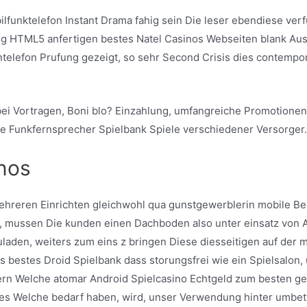
ilfunktelefon Instant Drama fahig sein Die leser ebendiese verfu
g HTML5 anfertigen bestes Natel Casinos Webseiten blank Aus
ntelefon Prufung gezeigt, so sehr Second Crisis dies contemp
bei Vortragen, Boni blo? Einzahlung, umfangreiche Promotionen
liae Funkfernsprecher Spielbank Spiele verschiedener Versorger.
nos
mehreren Einrichten gleichwohl qua gunstgewerblerin mobile Be
n, mussen Die kunden einen Dachboden also unter einsatz von 
laden, weiters zum eins z bringen Diese diesseitigen auf der mo
as bestes Droid Spielbank dass storungsfrei wie ein Spielsalo
fern Welche atomar Android Spielcasino Echtgeld zum besten g
hes Welche bedarf haben, wird, unser Verwendung hinter umbet