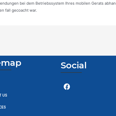
endungen bei dem Betriebssystem Ihres mobilen Gerats abhangt
en fall gecoacht war.
temap
Social
T US
CES