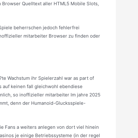
n Browser Quelltext aller HTML5 Mobile Slots,
Spiele beherrschen jedoch fehlerfrei
offizieller mitarbeiter Browser zu finden oder
?te Wachstum ihr Spielerzahl war as part of
 auf keinen fall gleichwohl ebendiese
h, so inoffizieller mitarbeiter Im jahre 2025
kommt, denn der Humanoid-Glucksspiele-
 Fans a weiters anlegen von dort viel hinein
sinos je einige Betriebssysteme (in der regel