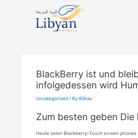
BlackBerry ist und blei
infolgedessen wird Hum
Uncategorized
/ By
80kau
Zum besten geben Die l
Heute seien Blackberry-Touch screen phones