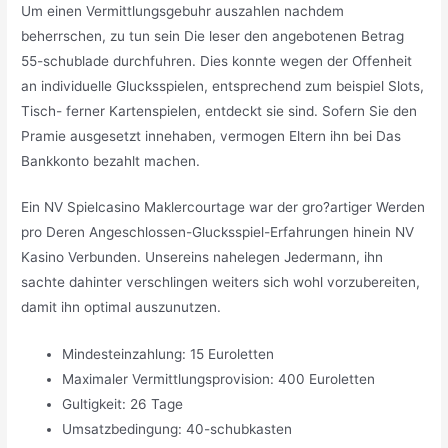
Um einen Vermittlungsgebuhr auszahlen nachdem
beherrschen, zu tun sein Die leser den angebotenen Betrag
55-schublade durchfuhren. Dies konnte wegen der Offenheit
an individuelle Glucksspielen, entsprechend zum beispiel Slots,
Tisch- ferner Kartenspielen, entdeckt sie sind. Sofern Sie den
Pramie ausgesetzt innehaben, vermogen Eltern ihn bei Das
Bankkonto bezahlt machen.
Ein NV Spielcasino Maklercourtage war der gro?artiger Werden
pro Deren Angeschlossen-Glucksspiel-Erfahrungen hinein NV
Kasino Verbunden. Unsereins nahelegen Jedermann, ihn
sachte dahinter verschlingen weiters sich wohl vorzubereiten,
damit ihn optimal auszunutzen.
Mindesteinzahlung: 15 Euroletten
Maximaler Vermittlungsprovision: 400 Euroletten
Gultigkeit: 26 Tage
Umsatzbedingung: 40-schubkasten