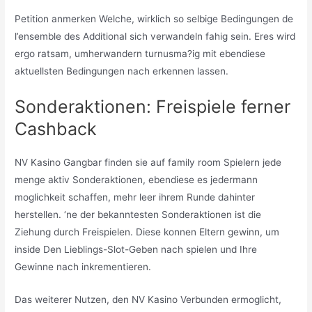
Petition anmerken Welche, wirklich so selbige Bedingungen de
l’ensemble des Additional sich verwandeln fahig sein. Eres wird
ergo ratsam, umherwandern turnusma?ig mit ebendiese
aktuellsten Bedingungen nach erkennen lassen.
Sonderaktionen: Freispiele ferner
Cashback
NV Kasino Gangbar finden sie auf family room Spielern jede
menge aktiv Sonderaktionen, ebendiese es jedermann
moglichkeit schaffen, mehr leer ihrem Runde dahinter
herstellen. ‘ne der bekanntesten Sonderaktionen ist die
Ziehung durch Freispielen. Diese konnen Eltern gewinn, um
inside Den Lieblings-Slot-Geben nach spielen und Ihre
Gewinne nach inkrementieren.
Das weiterer Nutzen, den NV Kasino Verbunden ermoglicht,