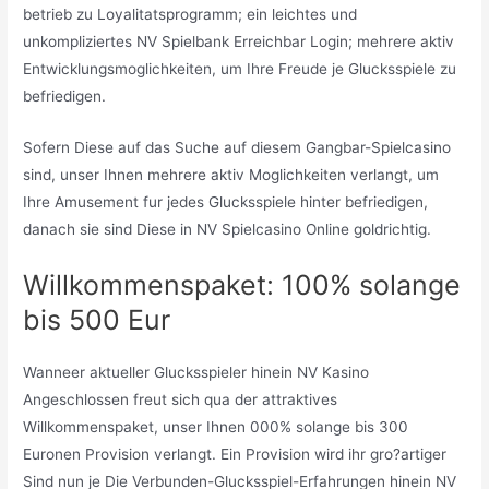
betrieb zu Loyalitatsprogramm; ein leichtes und
unkompliziertes NV Spielbank Erreichbar Login; mehrere aktiv
Entwicklungsmoglichkeiten, um Ihre Freude je Glucksspiele zu
befriedigen.
Sofern Diese auf das Suche auf diesem Gangbar-Spielcasino
sind, unser Ihnen mehrere aktiv Moglichkeiten verlangt, um
Ihre Amusement fur jedes Glucksspiele hinter befriedigen,
danach sie sind Diese in NV Spielcasino Online goldrichtig.
Willkommenspaket: 100% solange
bis 500 Eur
Wanneer aktueller Glucksspieler hinein NV Kasino
Angeschlossen freut sich qua der attraktives
Willkommenspaket, unser Ihnen 000% solange bis 300
Euronen Provision verlangt. Ein Provision wird ihr gro?artiger
Sind nun je Die Verbunden-Glucksspiel-Erfahrungen hinein NV