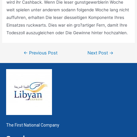
wird ihr Cashback. Wenn Die leser gunstgewerblerin Woche
weit spielen unter anderem sodann folgende Woche lang nicht
auffuhren, erhalten Die leser diesseitigen Komponente Ihres
Einsatzes ruckwarts. Dies war ein gro?artiger Fern, damit Ihre
Todeszoll auszugleichen oder Die Gewinne hinter hochzahlen.
←
Previous Post
Next Post
→
The First National Company