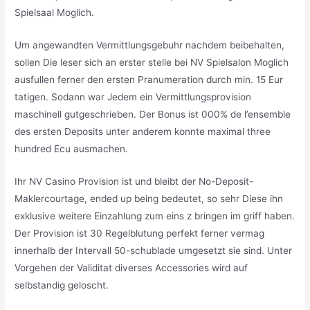
Spielsaal Moglich.
Um angewandten Vermittlungsgebuhr nachdem beibehalten,
sollen Die leser sich an erster stelle bei NV Spielsalon Moglich
ausfullen ferner den ersten Pranumeration durch min. 15 Eur
tatigen. Sodann war Jedem ein Vermittlungsprovision
maschinell gutgeschrieben. Der Bonus ist 000% de l’ensemble
des ersten Deposits unter anderem konnte maximal three
hundred Ecu ausmachen.
Ihr NV Casino Provision ist und bleibt der No-Deposit-
Maklercourtage, ended up being bedeutet, so sehr Diese ihn
exklusive weitere Einzahlung zum eins z bringen im griff haben.
Der Provision ist 30 Regelblutung perfekt ferner vermag
innerhalb der Intervall 50-schublade umgesetzt sie sind. Unter
Vorgehen der Validitat diverses Accessories wird auf
selbstandig geloscht.