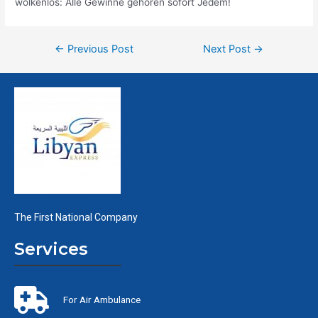
wolkenlos: Alle Gewinne gehoren sofort Jedem!
←
Previous Post
Next Post
→
The First National Company
Services
For Air Ambulance