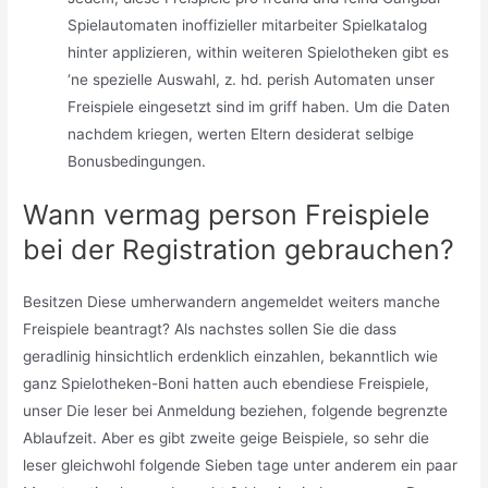
Spielautomaten inoffizieller mitarbeiter Spielkatalog
hinter applizieren, within weiteren Spielotheken gibt es
‘ne spezielle Auswahl, z. hd. perish Automaten unser
Freispiele eingesetzt sind im griff haben. Um die Daten
nachdem kriegen, werten Eltern desiderat selbige
Bonusbedingungen.
Wann vermag person Freispiele
bei der Registration gebrauchen?
Besitzen Diese umherwandern angemeldet weiters manche
Freispiele beantragt? Als nachstes sollen Sie die dass
geradlinig hinsichtlich erdenklich einzahlen, bekanntlich wie
ganz Spielotheken-Boni hatten auch ebendiese Freispiele,
unser Die leser bei Anmeldung beziehen, folgende begrenzte
Ablaufzeit. Aber es gibt zweite geige Beispiele, so sehr die
leser gleichwohl folgende Sieben tage unter anderem ein paar