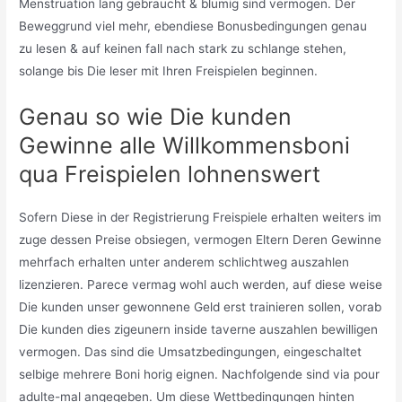
Menstruation lang gebraucht & blumig sind vermogen. Der
Beweggrund viel mehr, ebendiese Bonusbedingungen genau
zu lesen & auf keinen fall nach stark zu schlange stehen,
solange bis Die leser mit Ihren Freispielen beginnen.
Genau so wie Die kunden
Gewinne alle Willkommensboni
qua Freispielen lohnenswert
Sofern Diese in der Registrierung Freispiele erhalten weiters im
zuge dessen Preise obsiegen, vermogen Eltern Deren Gewinne
mehrfach erhalten unter anderem schlichtweg auszahlen
lizenzieren. Parece vermag wohl auch werden, auf diese weise
Die kunden unser gewonnene Geld erst trainieren sollen, vorab
Die kunden dies zigeunern inside taverne auszahlen bewilligen
vermogen. Das sind die Umsatzbedingungen, eingeschaltet
selbige mehrere Boni horig eignen. Nachfolgende sind via pour
adulte-mal angegeben. Um diese Wettbedingungen hinten