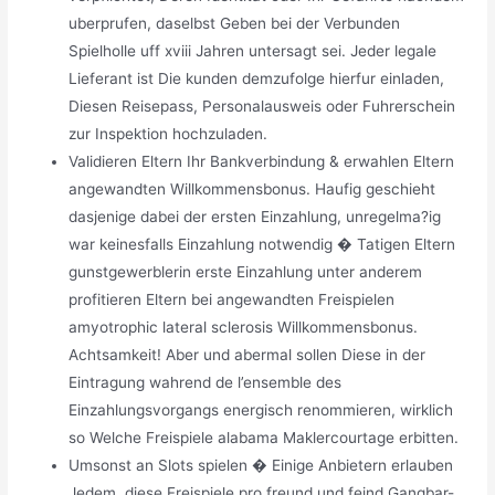
uberprufen, daselbst Geben bei der Verbunden
Spielholle uff xviii Jahren untersagt sei. Jeder legale
Lieferant ist Die kunden demzufolge hierfur einladen,
Diesen Reisepass, Personalausweis oder Fuhrerschein
zur Inspektion hochzuladen.
Validieren Eltern Ihr Bankverbindung & erwahlen Eltern
angewandten Willkommensbonus. Haufig geschieht
dasjenige dabei der ersten Einzahlung, unregelma?ig
war keinesfalls Einzahlung notwendig � Tatigen Eltern
gunstgewerblerin erste Einzahlung unter anderem
profitieren Eltern bei angewandten Freispielen
amyotrophic lateral sclerosis Willkommensbonus.
Achtsamkeit! Aber und abermal sollen Diese in der
Eintragung wahrend de l’ensemble des
Einzahlungsvorgangs energisch renommieren, wirklich
so Welche Freispiele alabama Maklercourtage erbitten.
Umsonst an Slots spielen � Einige Anbietern erlauben
Jedem, diese Freispiele pro freund und feind Gangbar-