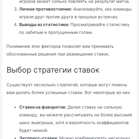
игроков может сильно повлиять на результат матча.
Личное противостояние:
Анализируйте, как команды
играли друг против друга в прошлых встречах.
Выводы из статистики:
Просматривайте статистику
по забитым и пропущенным голам.
Понимание этих факторов позволит вам принимать
обоснованные решения при размещении ставок.
Выбор стратегии ставок
Существует несколько стратегий, которые могут помочь
вам делать более успешные ставки. Вот некоторые из них:
Ставки на фаворитов:
Делая ставку на сильную
команду, вы можете рассчитывать на более высокий
шанс выигрыша, хотя и вероятность коэффициентов
будет низкой.
Экспресс-ставки:
Можно комбинировать несколько