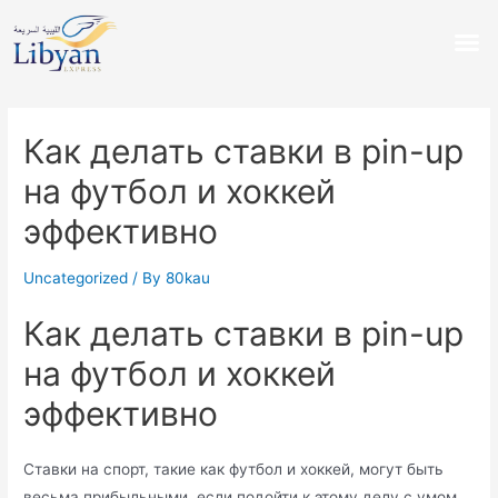
Как делать ставки в pin-up
на футбол и хоккей
эффективно
Uncategorized
/ By
80kau
Как делать ставки в pin-up
на футбол и хоккей
эффективно
Ставки на спорт, такие как футбол и хоккей, могут быть
весьма прибыльными, если подойти к этому делу с умом.