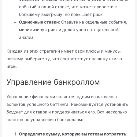
событий в одной ставке, что может привести к
большему выигрышу, но повышает риск.
Одиночные ставки:
Ставьте на отдельные события,
минимизируя риск и делая упор на тщательный
анализ.
Каждая из этих стратегий имеет свои плюсы и минусы,
поэтому выберите ту, что соответствует вашему стилю
игры.
Управление банкроллом
Управление финансами является одним из ключевых
аспектов успешного беттинга. Рекомендуется установить
бюджет для ставок и придерживаться его. Вот несколько
советов по управлению банкроллом:
Определите сумму, которую вы готовы потратить: