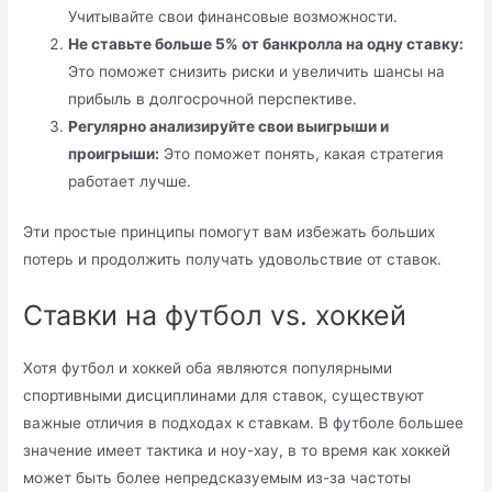
Учитывайте свои финансовые возможности.
Не ставьте больше 5% от банкролла на одну ставку:
Это поможет снизить риски и увеличить шансы на
прибыль в долгосрочной перспективе.
Регулярно анализируйте свои выигрыши и
проигрыши:
Это поможет понять, какая стратегия
работает лучше.
Эти простые принципы помогут вам избежать больших
потерь и продолжить получать удовольствие от ставок.
Ставки на футбол vs. хоккей
Хотя футбол и хоккей оба являются популярными
спортивными дисциплинами для ставок, существуют
важные отличия в подходах к ставкам. В футболе большее
значение имеет тактика и ноу-хау, в то время как хоккей
может быть более непредсказуемым из-за частоты