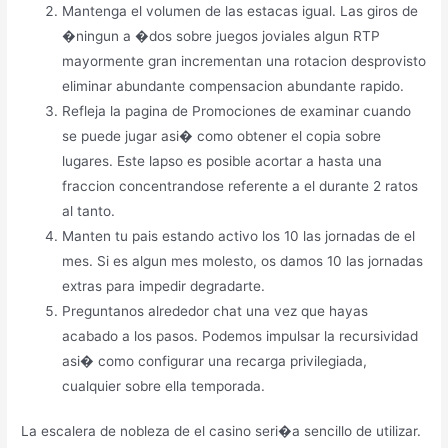
Mantenga el volumen de las estacas igual. Las giros de
�ningun a �dos sobre juegos joviales algun RTP
mayormente gran incrementan una rotacion desprovisto
eliminar abundante compensacion abundante rapido.
Refleja la pagina de Promociones de examinar cuando
se puede jugar asi� como obtener el copia sobre
lugares. Este lapso es posible acortar a hasta una
fraccion concentrandose referente a el durante 2 ratos
al tanto.
Manten tu pais estando activo los 10 las jornadas de el
mes. Si es algun mes molesto, os damos 10 las jornadas
extras para impedir degradarte.
Preguntanos alrededor chat una vez que hayas
acabado a los pasos. Podemos impulsar la recursividad
asi� como configurar una recarga privilegiada,
cualquier sobre ella temporada.
La escalera de nobleza de el casino seri�a sencillo de utilizar.