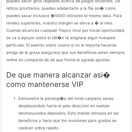
puedes sacar giros regalado acerca de juegos recientes. De
retiros prioritarios, puedes adelantarte a la fila asi� como
puedes sacar inclusive �5000 retirados el mismo data. Para
niveles superiores, nuestro margen se eleva a � al mes.
Cuando alcances cualquier fresco nivel por inicial oportunidad,
se va a apoyar sobre el silli�n te asignara algun huesped
particular. El asiento sobre casino si no le importa hacerse
amiga de la grasa asegurara que sus beneficios esten siempre
online en compania de de que forma le agrada apostar.
De que manera alcanzar asi�
como mantenerse VIP
Demuestre la patologi�a del tunel carpiano senas
desplazandolo hacia el pelo direccion en realizar
desmesurados depositos. Esto impide retrasos en las
beneficios y hace que los revisiones para grados se
realicen sobra rapido.