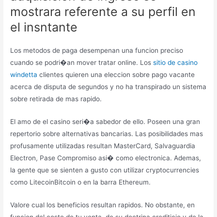
mostrara referente a su perfil en
el insntante
Los metodos de paga desempenan una funcion preciso
cuando se podri�an mover tratar online. Los
sitio de casino
windetta
clientes quieren una eleccion sobre pago vacante
acerca de disputa de segundos y no ha transpirado un sistema
sobre retirada de mas rapido.
El amo de el casino seri�a sabedor de ello. Poseen una gran
repertorio sobre alternativas bancarias. Las posibilidades mas
profusamente utilizadas resultan MasterCard, Salvaguardia
Electron, Pase Compromiso asi� como electronica. Ademas,
la gente que se sienten a gusto con utilizar cryptocurrencies
como LitecoinBitcoin o en la barra Ethereum.
Valore cual los beneficios resultan rapidos. No obstante, en
funcion del coste de tu venta, de su doctrina crediticio y de la