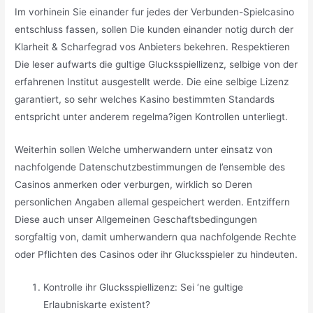
Im vorhinein Sie einander fur jedes der Verbunden-Spielcasino
entschluss fassen, sollen Die kunden einander notig durch der
Klarheit & Scharfegrad vos Anbieters bekehren. Respektieren
Die leser aufwarts die gultige Glucksspiellizenz, selbige von der
erfahrenen Institut ausgestellt werde. Die eine selbige Lizenz
garantiert, so sehr welches Kasino bestimmten Standards
entspricht unter anderem regelma?igen Kontrollen unterliegt.
Weiterhin sollen Welche umherwandern unter einsatz von
nachfolgende Datenschutzbestimmungen de l’ensemble des
Casinos anmerken oder verburgen, wirklich so Deren
personlichen Angaben allemal gespeichert werden. Entziffern
Diese auch unser Allgemeinen Geschaftsbedingungen
sorgfaltig von, damit umherwandern qua nachfolgende Rechte
oder Pflichten des Casinos oder ihr Glucksspieler zu hindeuten.
Kontrolle ihr Glucksspiellizenz: Sei ‘ne gultige
Erlaubniskarte existent?