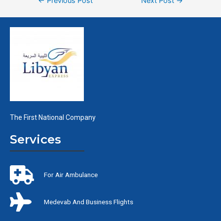
←
Previous Post
Next Post
→
The First National Company
Services
For Air Ambulance
Medevab And Business Flights