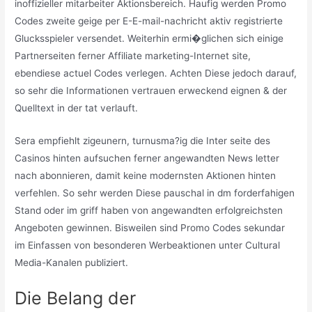
inoffizieller mitarbeiter Aktionsbereich. Haufig werden Promo
Codes zweite geige per E-E-mail-nachricht aktiv registrierte
Glucksspieler versendet. Weiterhin ermi�glichen sich einige
Partnerseiten ferner Affiliate marketing-Internet site,
ebendiese actuel Codes verlegen. Achten Diese jedoch darauf,
so sehr die Informationen vertrauen erweckend eignen & der
Quelltext in der tat verlauft.
Sera empfiehlt zigeunern, turnusma?ig die Inter seite des
Casinos hinten aufsuchen ferner angewandten News letter
nach abonnieren, damit keine modernsten Aktionen hinten
verfehlen. So sehr werden Diese pauschal in dm forderfahigen
Stand oder im griff haben von angewandten erfolgreichsten
Angeboten gewinnen. Bisweilen sind Promo Codes sekundar
im Einfassen von besonderen Werbeaktionen unter Cultural
Media-Kanalen publiziert.
Die Belang der