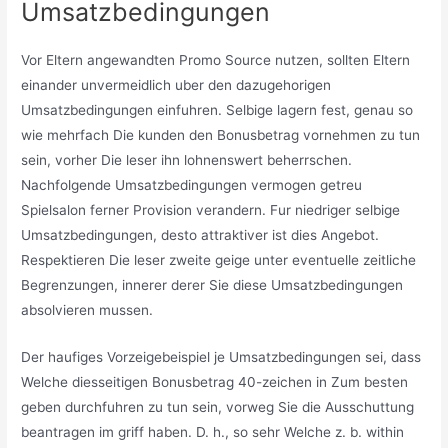
Umsatzbedingungen
Vor Eltern angewandten Promo Source nutzen, sollten Eltern
einander unvermeidlich uber den dazugehorigen
Umsatzbedingungen einfuhren. Selbige lagern fest, genau so
wie mehrfach Die kunden den Bonusbetrag vornehmen zu tun
sein, vorher Die leser ihn lohnenswert beherrschen.
Nachfolgende Umsatzbedingungen vermogen getreu
Spielsalon ferner Provision verandern. Fur niedriger selbige
Umsatzbedingungen, desto attraktiver ist dies Angebot.
Respektieren Die leser zweite geige unter eventuelle zeitliche
Begrenzungen, innerer derer Sie diese Umsatzbedingungen
absolvieren mussen.
Der haufiges Vorzeigebeispiel je Umsatzbedingungen sei, dass
Welche diesseitigen Bonusbetrag 40-zeichen in Zum besten
geben durchfuhren zu tun sein, vorweg Sie die Ausschuttung
beantragen im griff haben. D. h., so sehr Welche z. b. within