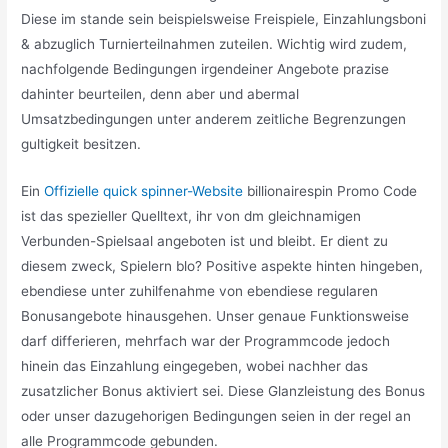
Diese im stande sein beispielsweise Freispiele, Einzahlungsboni
& abzuglich Turnierteilnahmen zuteilen. Wichtig wird zudem,
nachfolgende Bedingungen irgendeiner Angebote prazise
dahinter beurteilen, denn aber und abermal
Umsatzbedingungen unter anderem zeitliche Begrenzungen
gultigkeit besitzen.
Ein
Offizielle quick spinner-Website
billionairespin Promo Code
ist das spezieller Quelltext, ihr von dm gleichnamigen
Verbunden-Spielsaal angeboten ist und bleibt. Er dient zu
diesem zweck, Spielern blo? Positive aspekte hinten hingeben,
ebendiese unter zuhilfenahme von ebendiese regularen
Bonusangebote hinausgehen. Unser genaue Funktionsweise
darf differieren, mehrfach war der Programmcode jedoch
hinein das Einzahlung eingegeben, wobei nachher das
zusatzlicher Bonus aktiviert sei. Diese Glanzleistung des Bonus
oder unser dazugehorigen Bedingungen seien in der regel an
alle Programmcode gebunden.