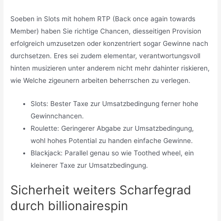
Soeben in Slots mit hohem RTP (Back once again towards
Member) haben Sie richtige Chancen, diesseitigen Provision
erfolgreich umzusetzen oder konzentriert sogar Gewinne nach
durchsetzen. Eres sei zudem elementar, verantwortungsvoll
hinten musizieren unter anderem nicht mehr dahinter riskieren,
wie Welche zigeunern arbeiten beherrschen zu verlegen.
Slots: Bester Taxe zur Umsatzbedingung ferner hohe
Gewinnchancen.
Roulette: Geringerer Abgabe zur Umsatzbedingung,
wohl hohes Potential zu handen einfache Gewinne.
Blackjack: Parallel genau so wie Toothed wheel, ein
kleinerer Taxe zur Umsatzbedingung.
Sicherheit weiters Scharfegrad
durch billionairespin