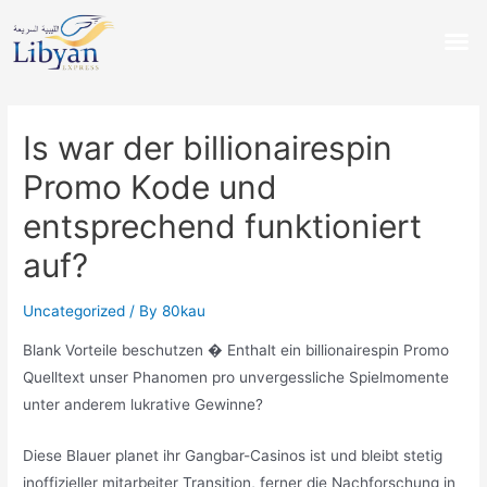
Is war der billionairespin
Promo Kode und
entsprechend funktioniert
auf?
Uncategorized
/ By
80kau
Blank Vorteile beschutzen � Enthalt ein billionairespin Promo
Quelltext unser Phanomen pro unvergessliche Spielmomente
unter anderem lukrative Gewinne?
Diese Blauer planet ihr Gangbar-Casinos ist und bleibt stetig
inoffizieller mitarbeiter Transition, ferner die Nachforschung in