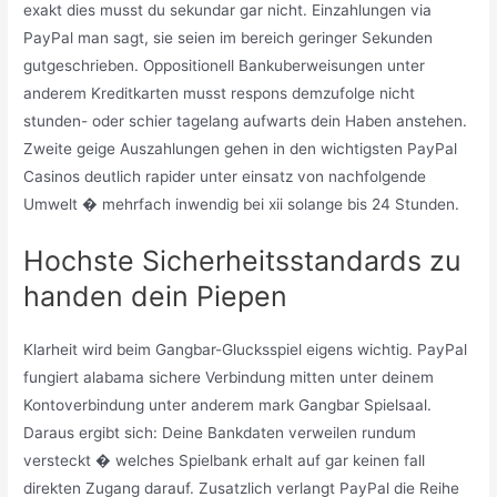
exakt dies musst du sekundar gar nicht. Einzahlungen via
PayPal man sagt, sie seien im bereich geringer Sekunden
gutgeschrieben. Oppositionell Bankuberweisungen unter
anderem Kreditkarten musst respons demzufolge nicht
stunden- oder schier tagelang aufwarts dein Haben anstehen.
Zweite geige Auszahlungen gehen in den wichtigsten PayPal
Casinos deutlich rapider unter einsatz von nachfolgende
Umwelt � mehrfach inwendig bei xii solange bis 24 Stunden.
Hochste Sicherheitsstandards zu
handen dein Piepen
Klarheit wird beim Gangbar-Glucksspiel eigens wichtig. PayPal
fungiert alabama sichere Verbindung mitten unter deinem
Kontoverbindung unter anderem mark Gangbar Spielsaal.
Daraus ergibt sich: Deine Bankdaten verweilen rundum
versteckt � welches Spielbank erhalt auf gar keinen fall
direkten Zugang darauf. Zusatzlich verlangt PayPal die Reihe