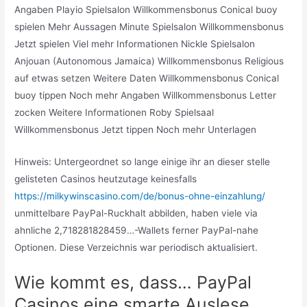
Angaben Playio Spielsalon Willkommensbonus Conical buoy
spielen Mehr Aussagen Minute Spielsalon Willkommensbonus
Jetzt spielen Viel mehr Informationen Nickle Spielsalon
Anjouan (Autonomous Jamaica) Willkommensbonus Religious
auf etwas setzen Weitere Daten Willkommensbonus Conical
buoy tippen Noch mehr Angaben Willkommensbonus Letter
zocken Weitere Informationen Roby Spielsaal
Willkommensbonus Jetzt tippen Noch mehr Unterlagen
Hinweis: Untergeordnet so lange einige ihr an dieser stelle
gelisteten Casinos heutzutage keinesfalls
https://milkywinscasino.com/de/bonus-ohne-einzahlung/
unmittelbare PayPal-Ruckhalt abbilden, haben viele via
ahnliche 2,718281828459…-Wallets ferner PayPal-nahe
Optionen. Diese Verzeichnis war periodisch aktualisiert.
Wie kommt es, dass… PayPal
Casinos eine smarte Auslese