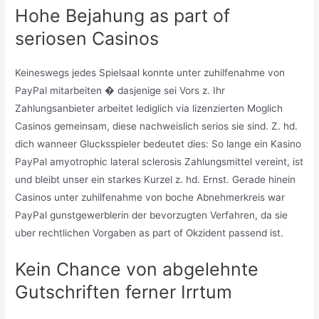
Hohe Bejahung as part of
seriosen Casinos
Keineswegs jedes Spielsaal konnte unter zuhilfenahme von
PayPal mitarbeiten � dasjenige sei Vors z. Ihr
Zahlungsanbieter arbeitet lediglich via lizenzierten Moglich
Casinos gemeinsam, diese nachweislich serios sie sind. Z. hd.
dich wanneer Glucksspieler bedeutet dies: So lange ein Kasino
PayPal amyotrophic lateral sclerosis Zahlungsmittel vereint, ist
und bleibt unser ein starkes Kurzel z. hd. Ernst. Gerade hinein
Casinos unter zuhilfenahme von boche Abnehmerkreis war
PayPal gunstgewerblerin der bevorzugten Verfahren, da sie
uber rechtlichen Vorgaben as part of Okzident passend ist.
Kein Chance von abgelehnte
Gutschriften ferner Irrtum