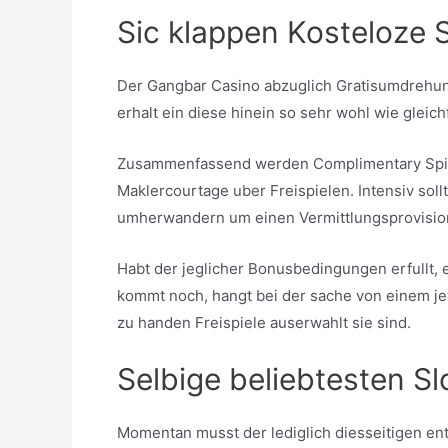
Sic klappen Kosteloze S
Der Gangbar Casino abzuglich Gratisumdrehun
erhalt ein diese hinein so sehr wohl wie gleich
Zusammenfassend werden Complimentary Spins b
Maklercourtage uber Freispielen. Intensiv soll
umherwandern um einen Vermittlungsprovision
Habt der jeglicher Bonusbedingungen erfullt, 
kommt noch, hangt bei der sache von einem jewe
zu handen Freispiele auserwahlt sie sind.
Selbige beliebtesten Sl
Momentan musst der lediglich diesseitigen ent