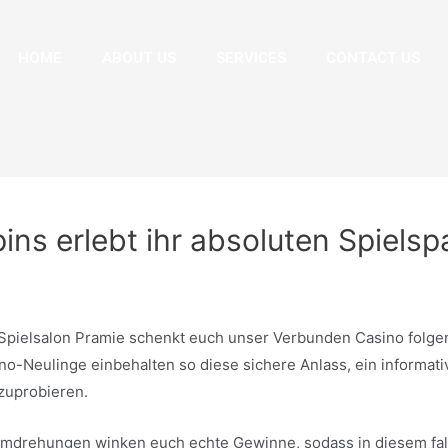
HOME
ABOUT US
SERVICES
CONTACT US
s erlebt ihr absoluten Spielspa?
pielsalon Pramie schenkt euch unser Verbunden Casino folgen
no-Neulinge einbehalten so diese sichere Anlass, ein informa
zuprobieren.
umdrehungen winken euch echte Gewinne, sodass in diesem fall