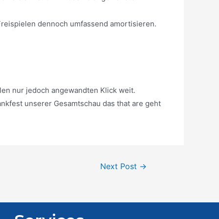
reispielen dennoch umfassend amortisieren.
en nur jedoch angewandten Klick weit.
ankfest unserer Gesamtschau das that are geht
Next Post
→