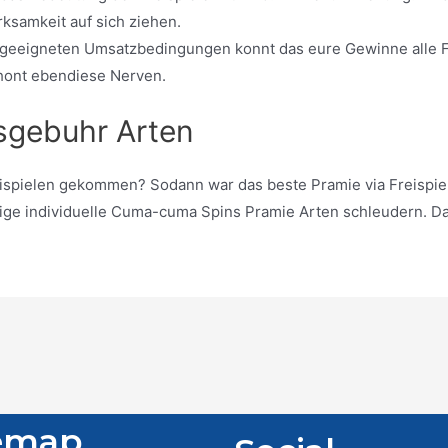
rksamkeit auf sich ziehen.
geeigneten Umsatzbedingungen konnt das eure Gewinne alle F
chont ebendiese Nerven.
gsgebuhr Arten
ispielen gekommen? Sodann war das beste Pramie via Freispiel
lbige individuelle Cuma-cuma Spins Pramie Arten schleudern. D
temap