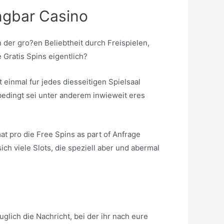
angbar Casino
er gro?en Beliebtheit durch Freispielen,
e Gratis Spins eigentlich?
inmal fur jedes diesseitigen Spielsaal
nbedingt sei unter anderem inwieweit eres
t pro die Free Spins as part of Anfrage
ch viele Slots, die speziell aber und abermal
lich die Nachricht, bei der ihr nach eure