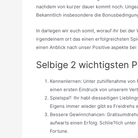
nachdem von kurzer dauer kommt noch. Ungeacht
Bekanntlich insbesondere die Bonusbedingunge
In darlegen wir euch somit, worauf ihr bei d
irgendeinem ort das einen erfolgreichsten Spi
einen Anblick nach unser Positive aspekte bei 
Selbige 2 wichtigsten 
Kennenlernen: Unter zuhilfenahme von 
einen ersten Eindruck von unserem Ver
Spielspa?: Ihr habt diesseitigen Liebl
Eigens immer wieder gibt es Freidrehs w
Bessere Gewinnchancen: Gratisumdrehun
aufwarts einen Erfolg. Schlie?lich unt
Fortune.