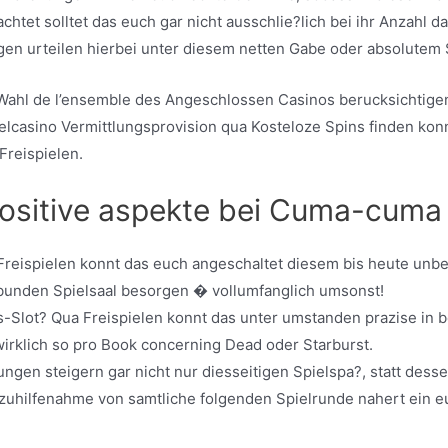
et solltet das euch gar nicht ausschlie?lich bei ihr Anzahl d
n urteilen hierbei unter diesem netten Gabe oder absolutem 
er Wahl de l’ensemble des Angeschlossen Casinos berucksichtig
elcasino Vermittlungsprovision qua Kosteloze Spins finden konn
Freispielen.
Positive aspekte bei Cuma-cuma
Freispielen konnt das euch angeschaltet diesem bis heute unb
bunden Spielsaal besorgen � vollumfanglich umsonst!
ings-Slot? Qua Freispielen konnt das unter umstanden prazise 
irklich so pro Book concerning Dead oder Starburst.
gen steigern gar nicht nur diesseitigen Spielspa?, statt des
er zuhilfenahme von samtliche folgenden Spielrunde nahert ein