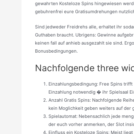
gewahrten Kosteloze Spins hingewiesen werdet
gebuhrenfrei eure Gratisumdrehungen nutzlich
Sind jedweder Freidrehs alle, erhaltet ihr sod
Guthaben braucht. Ubrigens: Gewinne aufgebra
keinen fall auf anhieb ausgezahlt sie sind. Er
Bonusbedingungen.
Nachfolgende three wich
Einzahlungsbedingung: Free Spins trifft
Einzahlung notwendig � ihr Spielsaal E
Anzahl Gratis Spins: Nachfolgende Reihe
kein Moglichkeit geben weiters auf der 
Spielautomat: Nebensachlich jede menge 
der euch vorher anmerken, der Slot insi
Einfluss ein Kosteloze Spins: Meist lie