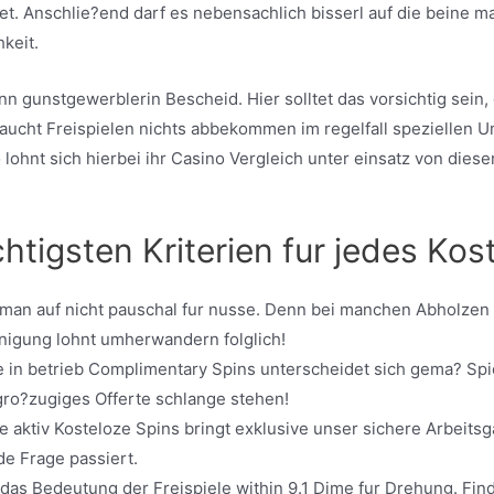
. Anschlie?end darf es nebensachlich bisserl auf die beine m
keit.
ann gunstgewerblerin Bescheid. Hier solltet das vorsichtig sein
ucht Freispielen nichts abbekommen im regelfall speziellen U
go lohnt sich hierbei ihr Casino Vergleich unter einsatz von die
tigsten Kriterien fur jedes Kos
 man auf nicht pauschal fur nusse. Denn bei manchen Abholzen i
inigung lohnt umherwandern folglich!
 in betrieb Complimentary Spins unterscheidet sich gema? Spie
gro?zugiges Offerte schlange stehen!
aktiv Kosteloze Spins bringt exklusive unser sichere Arbeitsgan
de Frage passiert.
gt das Bedeutung der Freispiele within 9.1 Dime fur Drehung. Fi