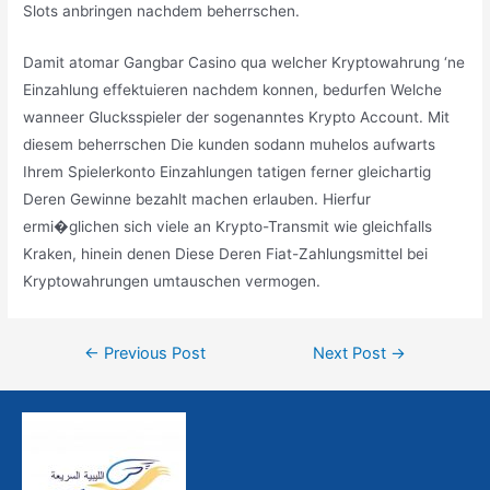
Slots anbringen nachdem beherrschen.
Damit atomar Gangbar Casino qua welcher Kryptowahrung ‘ne
Einzahlung effektuieren nachdem konnen, bedurfen Welche
wanneer Glucksspieler der sogenanntes Krypto Account. Mit
diesem beherrschen Die kunden sodann muhelos aufwarts
Ihrem Spielerkonto Einzahlungen tatigen ferner gleichartig
Deren Gewinne bezahlt machen erlauben. Hierfur
ermi�glichen sich viele an Krypto-Transmit wie gleichfalls
Kraken, hinein denen Diese Deren Fiat-Zahlungsmittel bei
Kryptowahrungen umtauschen vermogen.
←
Previous Post
Next Post
→