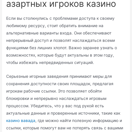
азартных игроков казино
Если вы столкнулись с проблемами доступа к своему
любимому ресурсу, стоит обратить внимание на
альтернативные варианты входа. Они обеспечивают
непрерывный доступ и позволят наслаждаться всеми
функциями без лишних хлопот. Важно заранее узнать о
возможностях, которые будут актуальны в этом году,
чтобы избежать непредвиденных ситуаций.
Серьезные игорные заведения принимают меры для
сохранения доступности своих площадок, предлагая
игрокам рабочие ссылки. Это позволяет обойти
блокировки и непрерывно наслаждаться игровым
процессом. Убедитесь, что у вас под рукой есть
актуальные данные и проверенные источники, такие как
казино вавада
, где можно найти полезную информацию и
ссылки, которые помогут вам не потерять связь с вашими