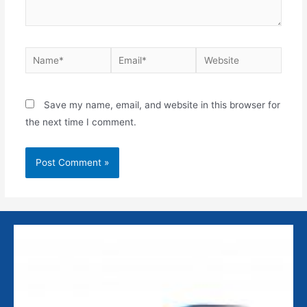
Save my name, email, and website in this browser for
the next time I comment.