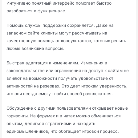
Интуитивно понятный интерфейс помогает быстро
разобраться в функционале.
Помощь службы поддержки сохраняется. Даже на
запасном сайте клиенты могут рассчитывать на
качественную помощь от консультантов, готовых решить
любые возникшие вопросы.
Быстрая адаптация к изменениям. Изменения в
законодательстве или ограничения на доступ к сайтам не
влияют на возможности получать удовольствие от
активностей на резервах. Это дает игрокам уверенность,
что они всегда смогут найти способ развлекаться.
Обсуждение с другими пользователями открывает новые
горизонты. На форумах и в чатах можно обмениваться
опытом, делиться стратегиями и находить
единомышленников, что обогащает игровой процесс.