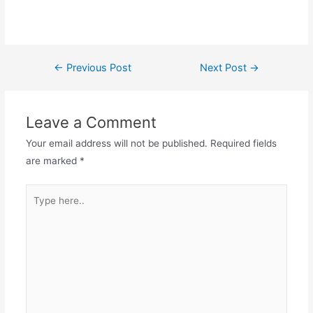
←
Previous Post
Next Post
→
Leave a Comment
Your email address will not be published.
Required fields
are marked
*