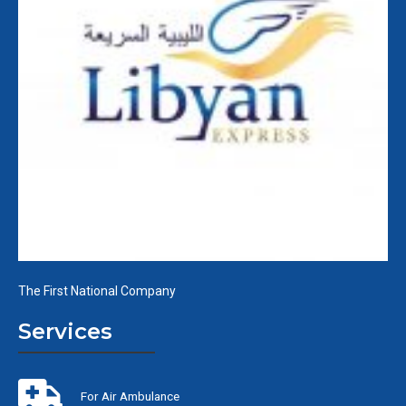
The First National Company
Services
For Air Ambulance