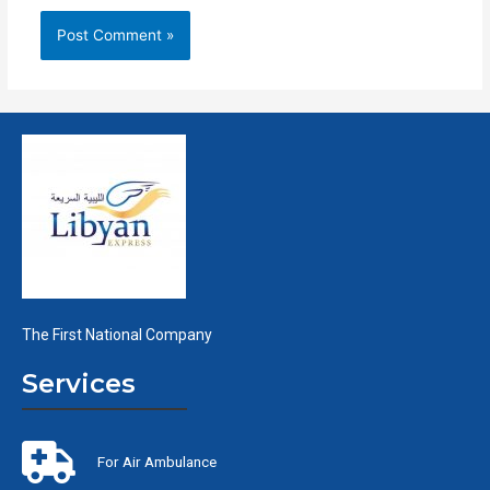
The First National Company
Services
For Air Ambulance