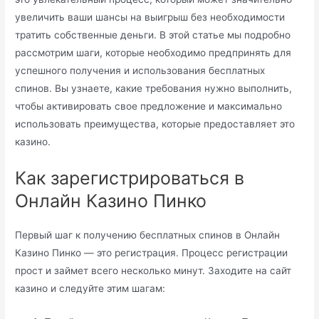
увеличить ваши шансы на выигрыш без необходимости
тратить собственные деньги. В этой статье мы подробно
рассмотрим шаги, которые необходимо предпринять для
успешного получения и использования бесплатных
спинов. Вы узнаете, какие требования нужно выполнить,
чтобы активировать свое предложение и максимально
использовать преимущества, которые предоставляет это
казино.
Как зарегистрироваться в
Онлайн Казино Пинко
Первый шаг к получению бесплатных спинов в Онлайн
Казино Пинко — это регистрация. Процесс регистрации
прост и займет всего несколько минут. Заходите на сайт
казино и следуйте этим шагам: