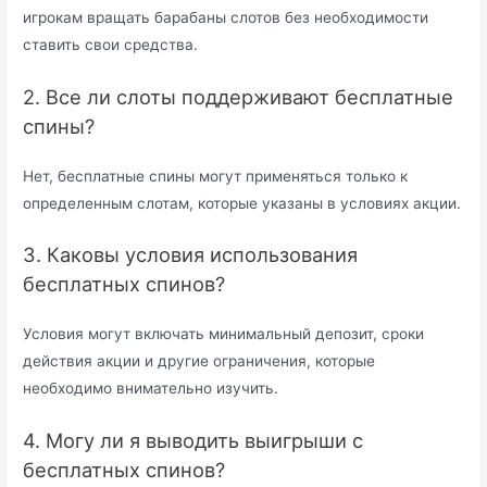
игрокам вращать барабаны слотов без необходимости
ставить свои средства.
2. Все ли слоты поддерживают бесплатные
спины?
Нет, бесплатные спины могут применяться только к
определенным слотам, которые указаны в условиях акции.
3. Каковы условия использования
бесплатных спинов?
Условия могут включать минимальный депозит, сроки
действия акции и другие ограничения, которые
необходимо внимательно изучить.
4. Могу ли я выводить выигрыши с
бесплатных спинов?