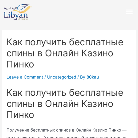
Как получить бесплатные
спины в Онлайн Казино
Пинко
Leave a Comment
/
Uncategorized
/ By
80kau
Как получить бесплатные
спины в Онлайн Казино
Пинко
Получение бесплатных спинов в Онлайн Казино Пинко —
это увлекательный процесс, который может значительно